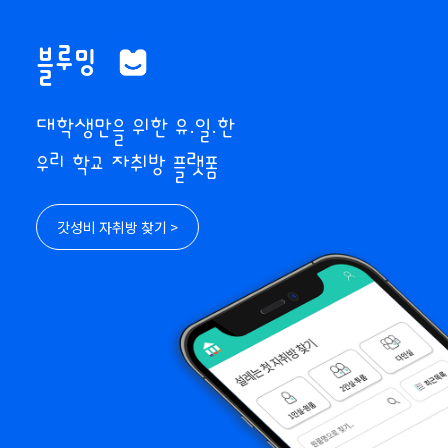
블루밍
대학생만을 위한 유.일.한
우리 학교 자취방 플랫폼
갓성비 자취방 찾기 >