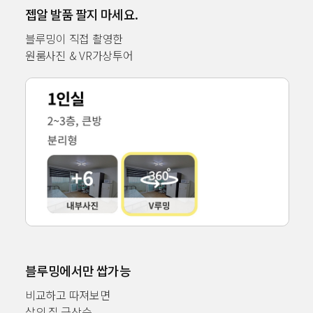
젭알 발품 팔지 마세요.
블루밍이 직접 촬영한
원룸사진 & VR가상투어
블루밍에서만 쌉가능
비교하고 따져보면
삶의 질 급상승